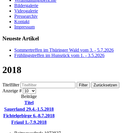
Veranstaltungsberichte
Bildergalerie
Videogalerie
Pressearchiv
Kontakt
Impressum
Neueste Artikel
Sommertreffen im Thüringer Wald vom 3. - 5.7.2026
Frühlingstreffen im Hunsrück vom 1. - 3.5.2026
2018
Titelfilter
Filter
Zurücksetzen
Anzeige #
Beiträge
Titel
Sauerland 29.4.-1.5.2018
Fichtelgebirge 6.-8.7.2018
Friaul 1.-7.9.2018