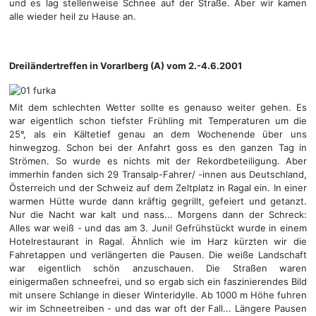
und es lag stellenweise Schnee auf der Straße. Aber wir kamen
alle wieder heil zu Hause an.
Dreiländertreffen in Vorarlberg (A) vom 2.-4.6.2001
Mit dem schlechten Wetter sollte es genauso weiter gehen. Es
war eigentlich schon tiefster Frühling mit Temperaturen um die
25°, als ein Kältetief genau an dem Wochenende über uns
hinwegzog. Schon bei der Anfahrt goss es den ganzen Tag in
Strömen. So wurde es nichts mit der Rekordbeteiligung. Aber
immerhin fanden sich 29 Transalp-Fahrer/ -innen aus Deutschland,
Österreich und der Schweiz auf dem Zeltplatz in Ragal ein. In einer
warmen Hütte wurde dann kräftig gegrillt, gefeiert und getanzt.
Nur die Nacht war kalt und nass... Morgens dann der Schreck:
Alles war weiß - und das am 3. Juni! Gefrühstückt wurde in einem
Hotelrestaurant in Ragal. Ähnlich wie im Harz kürzten wir die
Fahretappen und verlängerten die Pausen. Die weiße Landschaft
war eigentlich schön anzuschauen. Die Straßen waren
einigermaßen schneefrei, und so ergab sich ein faszinierendes Bild
mit unsere Schlange in dieser Winteridylle. Ab 1000 m Höhe fuhren
wir im Schneetreiben - und das war oft der Fall... Längere Pausen