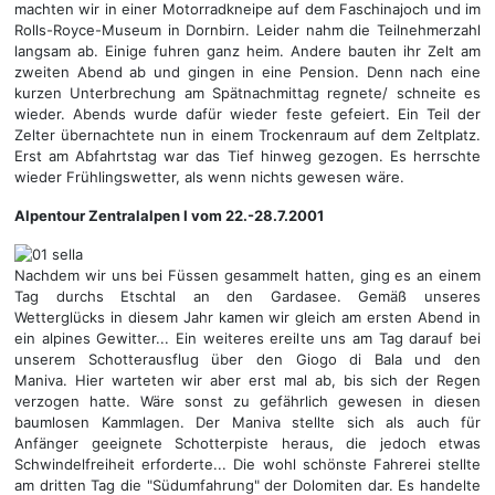
machten wir in einer Motorradkneipe auf dem Faschinajoch und im
Rolls-Royce-Museum in Dornbirn. Leider nahm die Teilnehmerzahl
langsam ab. Einige fuhren ganz heim. Andere bauten ihr Zelt am
zweiten Abend ab und gingen in eine Pension. Denn nach eine
kurzen Unterbrechung am Spätnachmittag regnete/ schneite es
wieder. Abends wurde dafür wieder feste gefeiert. Ein Teil der
Zelter übernachtete nun in einem Trockenraum auf dem Zeltplatz.
Erst am Abfahrtstag war das Tief hinweg gezogen. Es herrschte
wieder Frühlingswetter, als wenn nichts gewesen wäre.
Alpentour Zentralalpen I vom 22.-28.7.2001
Nachdem wir uns bei Füssen gesammelt hatten, ging es an einem
Tag durchs Etschtal an den Gardasee. Gemäß unseres
Wetterglücks in diesem Jahr kamen wir gleich am ersten Abend in
ein alpines Gewitter... Ein weiteres ereilte uns am Tag darauf bei
unserem Schotterausflug über den Giogo di Bala und den
Maniva. Hier warteten wir aber erst mal ab, bis sich der Regen
verzogen hatte. Wäre sonst zu gefährlich gewesen in diesen
baumlosen Kammlagen. Der Maniva stellte sich als auch für
Anfänger geeignete Schotterpiste heraus, die jedoch etwas
Schwindelfreiheit erforderte... Die wohl schönste Fahrerei stellte
am dritten Tag die "Südumfahrung" der Dolomiten dar. Es handelte