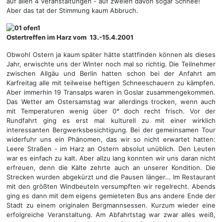
auf allen 4 Veranstaltungen - auf zweien davon sogar Schnee!
Aber das tat der Stimmung kaum Abbruch.
Ostertreffen im Harz vom 13.-15.4.2001
Obwohl Ostern ja kaum später hätte stattfinden können als dieses
Jahr, erwischte uns der Winter noch mal so richtig. Die Teilnehmer
zwischen Allgäu und Berlin hatten schon bei der Anfahrt am
Karfreitag alle mit teilweise heftigen Schneeschauern zu kämpfen.
Aber immerhin 19 Transalps waren in Goslar zusammengekommen.
Das Wetter am Ostersamstag war allerdings trocken, wenn auch
mit Temperaturen wenig über 0° doch recht frisch. Vor der
Rundfahrt ging es erst mal kulturell zu mit einer wirklich
interessanten Bergwerksbesichtigung. Bei der gemeinsamen Tour
widerfuhr uns ein Phänomen, das wir so nicht erwartet hatten:
Leere Straßen - im Harz an Ostern absolut unüblich. Den Leuten
war es einfach zu kalt. Aber allzu lang konnten wir uns daran nicht
erfreuen, denn die Kälte zehrte auch an unserer Kondition. Die
Strecken wurden abgekürzt und die Pausen länger... Im Restaurant
mit den größten Windbeuteln versumpften wir regelrecht. Abends
ging es dann mit dem eigens gemieteten Bus ans andere Ende der
Stadt zu einem originalen Bergmannsessen. Kurzum wieder eine
erfolgreiche Veranstaltung. Am Abfahrtstag war zwar alles weiß,