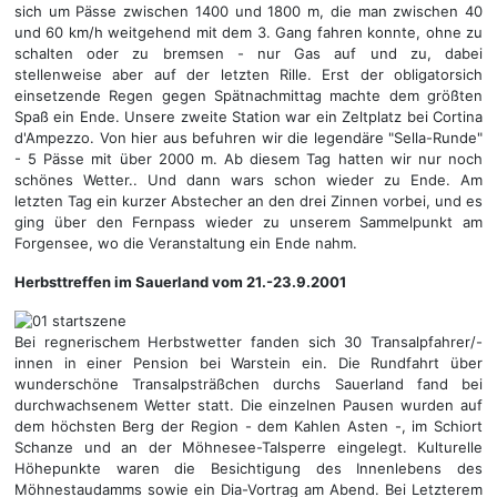
sich um Pässe zwischen 1400 und 1800 m, die man zwischen 40
und 60 km/h weitgehend mit dem 3. Gang fahren konnte, ohne zu
schalten oder zu bremsen - nur Gas auf und zu, dabei
stellenweise aber auf der letzten Rille. Erst der obligatorsich
einsetzende Regen gegen Spätnachmittag machte dem größten
Spaß ein Ende. Unsere zweite Station war ein Zeltplatz bei Cortina
d'Ampezzo. Von hier aus befuhren wir die legendäre "Sella-Runde"
- 5 Pässe mit über 2000 m. Ab diesem Tag hatten wir nur noch
schönes Wetter.. Und dann wars schon wieder zu Ende. Am
letzten Tag ein kurzer Abstecher an den drei Zinnen vorbei, und es
ging über den Fernpass wieder zu unserem Sammelpunkt am
Forgensee, wo die Veranstaltung ein Ende nahm.
Herbsttreffen im Sauerland vom 21.-23.9.2001
Bei regnerischem Herbstwetter fanden sich 30 Transalpfahrer/-
innen in einer Pension bei Warstein ein. Die Rundfahrt über
wunderschöne Transalpsträßchen durchs Sauerland fand bei
durchwachsenem Wetter statt. Die einzelnen Pausen wurden auf
dem höchsten Berg der Region - dem Kahlen Asten -, im Schiort
Schanze und an der Möhnesee-Talsperre eingelegt. Kulturelle
Höhepunkte waren die Besichtigung des Innenlebens des
Möhnestaudamms sowie ein Dia-Vortrag am Abend. Bei Letzterem