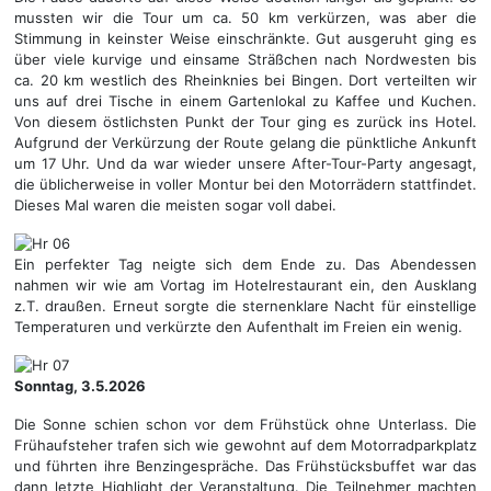
mussten wir die Tour um ca. 50 km verkürzen, was aber die
Stimmung in keinster Weise einschränkte. Gut ausgeruht ging es
über viele kurvige und einsame Sträßchen nach Nordwesten bis
ca. 20 km westlich des Rheinknies bei Bingen. Dort verteilten wir
uns auf drei Tische in einem Gartenlokal zu Kaffee und Kuchen.
Von diesem östlichsten Punkt der Tour ging es zurück ins Hotel.
Aufgrund der Verkürzung der Route gelang die pünktliche Ankunft
um 17 Uhr. Und da war wieder unsere After-Tour-Party angesagt,
die üblicherweise in voller Montur bei den Motorrädern stattfindet.
Dieses Mal waren die meisten sogar voll dabei.
Ein perfekter Tag neigte sich dem Ende zu. Das Abendessen
nahmen wir wie am Vortag im Hotelrestaurant ein, den Ausklang
z.T. draußen. Erneut sorgte die sternenklare Nacht für einstellige
Temperaturen und verkürzte den Aufenthalt im Freien ein wenig.
Sonntag, 3.5.2026
Die Sonne schien schon vor dem Frühstück ohne Unterlass. Die
Frühaufsteher trafen sich wie gewohnt auf dem Motorradparkplatz
und führten ihre Benzingespräche. Das Frühstücksbuffet war das
dann letzte Highlight der Veranstaltung. Die Teilnehmer machten