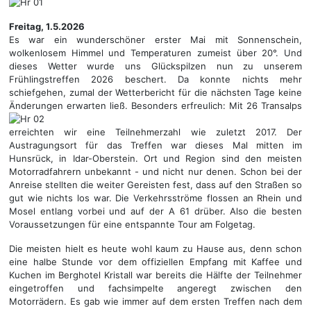
Freitag, 1.5.2026
Es war ein wunderschöner erster Mai mit Sonnenschein,
wolkenlosem Himmel und Temperaturen zumeist über 20°. Und
dieses Wetter wurde uns Glückspilzen nun zu unserem
Frühlingstreffen 2026 beschert. Da konnte nichts mehr
schiefgehen, zumal der Wetterbericht für die nächsten Tage keine
Änderungen erwarten ließ.
Besonders erfreulich: Mit 26 Transalps
erreichten wir eine Teilnehmerzahl wie zuletzt 2017. Der
Austragungsort für das Treffen war dieses Mal mitten im
Hunsrück, in Idar-Oberstein. Ort und Region sind den meisten
Motorradfahrern unbekannt - und nicht nur denen. Schon bei der
Anreise stellten die weiter Gereisten fest, dass auf den Straßen so
gut wie nichts los war. Die Verkehrsströme flossen an Rhein und
Mosel entlang vorbei und auf der A 61 drüber. Also die besten
Voraussetzungen für eine entspannte Tour am Folgetag.
Die meisten hielt es heute wohl kaum zu Hause aus, denn schon
eine halbe Stunde vor dem offiziellen Empfang mit Kaffee und
Kuchen im Berghotel Kristall war bereits die Hälfte der Teilnehmer
eingetroffen und fachsimpelte angeregt zwischen den
Motorrädern. Es gab wie immer auf dem ersten Treffen nach dem