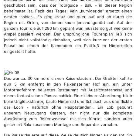
geschuldet sein, dass der Tourguide - Balu - in dieser Region
beheimatet ist. Fazit des Tages: Kein „kurviger.de“ ersetzt einen
echten Insider… Es ging kreuz und quer, auf und ab durch die
Region mit Orten, von denen kaum jemand gehört hat. Auf der
ganzen Tour, die auf 280 km geplant war, musste so gut wie keine
Ampel passiert werden. Der ursprüngliche Tourenplan ließ sich
jedoch nicht vollständig einhalten, weil sich kurz vor der ersten
Pause bei einem der Kameraden ein Plattfuß im Hinterreifen
eingestellt hatte.
Das war ca. 30 km nördlich von Kaiserslautern. Der Großteil kehrte
nun 5 km entfernt in den Falkensteiner Hof ein, ein unter
Motorradfahrern beliebtes Restaurant mit Aussichtsterrasse und
einem fantastischen Panoramablick. Eine kleinere Abordnung blieb
beim Unglücksfahrer, baute Hinterrad und Schlauch aus und flickte
das Loch - natürlich ohne Hauptständer… Ein Lob gebührt
unserem Neuzugang Carsten, der nicht nur die komplette
Ausrüstung zum Reifenwechsel mit sich führte, sondern auch
gleich mit Balu zusammen Montage und Reparatur vornahm.
Die Pause dauerte auf diese Weise deutlich länger als geplant. So