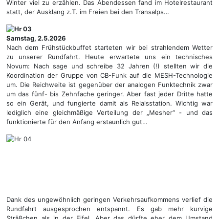
Winter viel zu erzählen. Das Abendessen fand im Hotelrestaurant
statt, der Ausklang z.T. im Freien bei den Transalps…
Samstag, 2.5.2026
Nach dem Frühstückbuffet starteten wir bei strahlendem Wetter
zu unserer Rundfahrt. Heute erwartete uns ein technisches
Novum: Nach sage und schreibe 32 Jahren (!) stellten wir die
Koordination der Gruppe von CB-Funk auf die MESH-Technologie
um. Die Reichweite ist gegenüber der analogen Funktechnik zwar
um das fünf- bis Zehnfache geringer. Aber fast jeder Dritte hatte
so ein Gerät, und fungierte damit als Relaisstation. Wichtig war
lediglich eine gleichmäßige Verteilung der „Mesher“ - und das
funktionierte für den Anfang erstaunlich gut…
Dank des ungewöhnlich geringen Verkehrsaufkommens verlief die
Rundfahrt ausgesprochen entspannt. Es gab mehr kurvige
Sträßchen als in der Eifel. Aber das dürfte eher dem Umstand